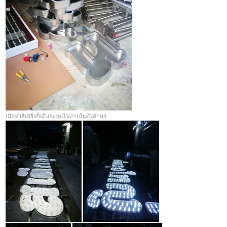
เมื่อทำสีเสร็จก็เดินระบบไฟภายในตัวอักษร