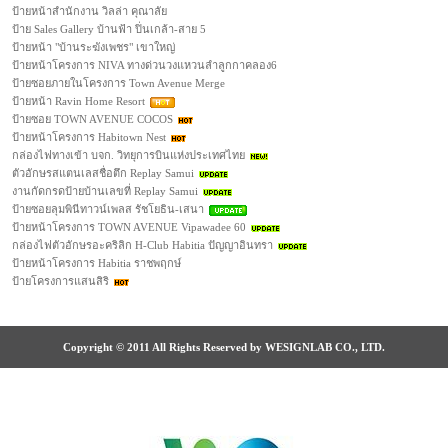
ป้ายหน้าสำนักงาน วิลล่า คุณาลัย
ป้าย Sales Gallery บ้านฟ้า ปิ่นเกล้า-สาย 5
ป้ายหน้า "บ้านระฆังเพชร" เขาใหญ่
ป้ายหน้าโครงการ NIVA ทางด่วนวงแหวนลำลูกกาคลอง6
ป้ายซอยภายในโครงการ Town Avenue Merge
ป้ายหน้า Ravin Home Resort
ป้ายซอย TOWN AVENUE COCOS
ป้ายหน้าโครงการ Habitown Nest
กล่องไฟทางเข้า บจก. วิทยุการบินแห่งประเทศไทย
ตัวอักษรสแตนเลสชื่อตึก Replay Samui
งานกัดกรดป้ายบ้านเลขที่ Replay Samui
ป้ายซอยลุมพินีทาวน์เพลส รัชโยธิน-เสนา
ป้ายหน้าโครงการ TOWN AVENUE Vipawadee 60
กล่องไฟตัวอักษรอะคริลิก H-Club Habitia ปัญญาอินทรา
ป้ายหน้าโครงการ Habitia ราชพฤกษ์
ป้ายโครงการแสนสิริ
Copyright © 2011 All Rights Reserved by WESIGNLAB CO., LTD.