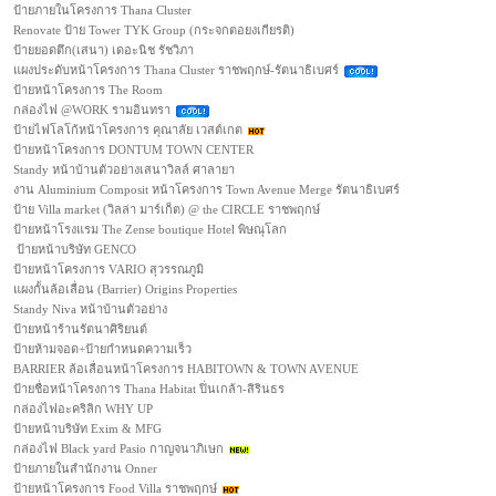
ป้ายภายในโครงการ Thana Cluster
Renovate ป้าย Tower TYK Group (กระจกตอยงเกียรติ)
ป้ายยอดตึก(เสนา) เดอะนิช รัชวิภา
แผงประดับหน้าโครงการ Thana Cluster ราชพฤกษ์-รัตนาธิเบศร์
ป้ายหน้าโครงการ The Room
กล่องไฟ @WORK รามอินทรา
ป้ายไฟโลโก้หน้าโครงการ คุณาลัย เวสต์เกต
ป้ายหน้าโครงการ DONTUM TOWN CENTER
Standy หน้าบ้านตัวอย่างเสนาวิลล์ ศาลายา
งาน Aluminium Composit หน้าโครงการ Town Avenue Merge รัตนาธิเบศร์
ป้าย Villa market (วิลล่า มาร์เก็ต) @ the CIRCLE ราชพฤกษ์
ป้ายหน้าโรงแรม The Zense boutique Hotel พิษณุโลก
ป้ายหน้าบริษัท GENCO
ป้ายหน้าโครงการ VARIO สุวรรณภูมิ
แผงกั้นล้อเลื่อน (Barrier) Origins Properties
Standy Niva หน้าบ้านตัวอย่าง
ป้ายหน้าร้านรัตนาศิริยนต์
ป้ายห้ามจอด+ป้ายกำหนดความเร็ว
BARRIER ล้อเลื่อนหน้าโครงการ HABITOWN & TOWN AVENUE
ป้ายชื่อหน้าโครงการ Thana Habitat ปิ่นเกล้า-สิรินธร
กล่องไฟอะคริลิก WHY UP
ป้ายหน้าบริษัท Exim & MFG
กล่องไฟ Black yard Pasio กาญจนาภิเษก
ป้ายภายในสำนักงาน Onner
ป้ายหน้าโครงการ Food Villa ราชพฤกษ์