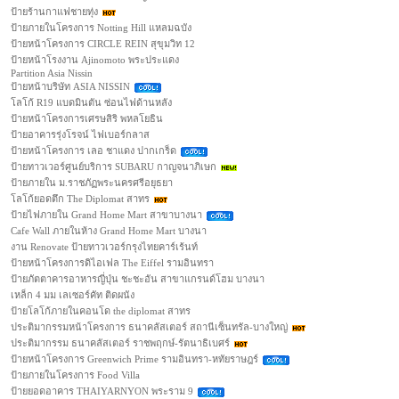
ป้ายร้านกาแฟชายทุ่ง
ป้ายภายในโครงการ Notting Hill แหลมฉบัง
ป้ายหน้าโครงการ CIRCLE REIN สุขุมวิท 12
ป้ายหน้าโรงงาน Ajinomoto พระประแดง
Partition Asia Nissin
ป้ายหน้าบริษัท ASIA NISSIN
โลโก้ R19 แบดมินตัน ซ่อนไฟด้านหลัง
ป้ายหน้าโครงการเศรษสิริ พหลโยธิน
ป้ายอาคารรุ่งโรจน์ ไฟเบอร์กลาส
ป้ายหน้าโครงการ เลอ ชาแดง ปากเกร็ด
ป้ายทาวเวอร์ศูนย์บริการ SUBARU กาญจนาภิเษก
ป้ายภายใน ม.ราชภัฏพระนครศรีอยุธยา
โลโก้ยอดตึก The Diplomat สาทร
ป้ายไฟภายใน Grand Home Mart สาขาบางนา
Cafe Wall ภายในห้าง Grand Home Mart บางนา
งาน Renovate ป้ายทาวเวอร์กรุงไทยคาร์เร้นท์
ป้ายหน้าโครงการดิไอเฟล The Eiffel รามอินทรา
ป้ายภัตตาคารอาหารญี่ปุ่น ชะชะอัน สาขาแกรนด์โฮม บางนา
เหล็ก 4 มม เลเซอร์คัท ติดผนัง
ป้ายโลโก้ภายในคอนโด the diplomat สาทร
ประติมากรรมหน้าโครงการ ธนาคลัสเตอร์ สถานีเซ็นทรัล-บางใหญ่
ประติมากรรม ธนาคลัสเตอร์ ราชพฤกษ์-รัตนาธิเบศร์
ป้ายหน้าโครงการ Greenwich Prime รามอินทรา-หทัยราษฎร์
ป้ายภายในโครงการ Food Villa
ป้ายยอดอาคาร THAIYARNYON พระราม 9