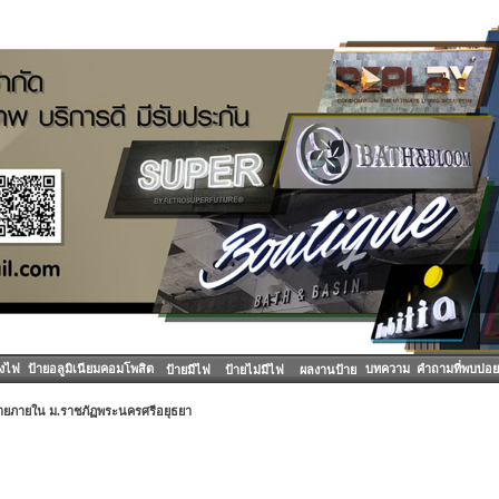
องไฟ
ป้ายอลูมิเนียมคอมโพสิต
บทความ
คำถามที่พบบ่อย
ป้ายมีไฟ
ป้ายไม่มีไฟ
ผลงานป้าย
้ายภายใน ม.ราชภัฏพระนครศรีอยุธยา