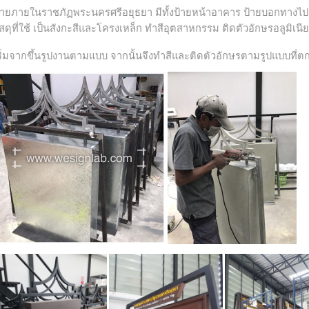
้ายภายในราชภัฏพระนครศรีอยุธยา มีทั้งป้ายหน้าอาคาร ป้ายบอกทางไ
ัสดุที่ใช้ เป็นสังกะสีและโครงเหล็ก ทำสีอุตสาหกรรม ติดตัวอักษรอลูมิเนี
ริ่มจากขึ้นรูปงานตามแบบ จากนั้นจึงทำสีและติดตัวอักษรตามรูปแบบที่ตก