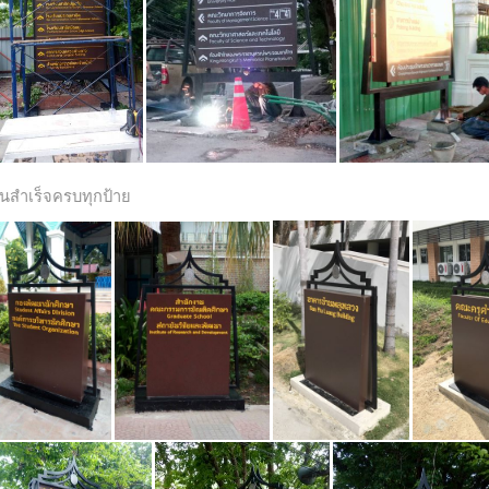
นสำเร็จครบทุกป้าย