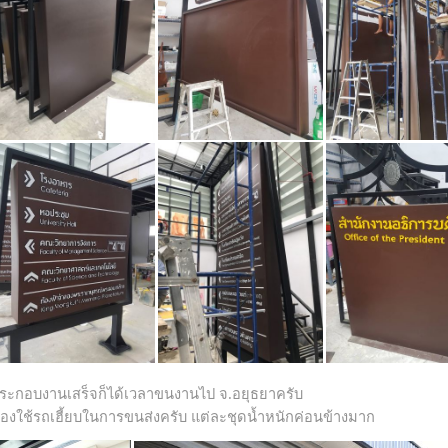
ระกอบงานเสร็จก็ได้เวลาขนงานไป จ.อยุธยาครับ
้องใช้รถเฮี้ยบในการขนส่งครับ แต่ละชุดน้ำหนักค่อนข้างมาก