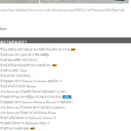
างมหาวิทยาลัยพึงพอใจกับงานมากครับ ต้องขอบพระคุณที่ให้โอกาสวีไซนแลบได้รับใช้ครับผ้ม
 Back
ผลงานของเรา
รีโนเวทป้าย SKF หน้าอาคารเตียวโม่วเส็ง เยาวราช
ป้ายระบบ ISO บนอาคาร ชินวงศ์ฟู้ด
ป้ายไฟอะคริลิก PEUGEOT
ป้ายโลโก้เคาน์เตอร์ร้านกาแฟเข้าท่า
ป้ายร้าน BNC Clinic
ป้าย HOPE CHANNEL
ป้ายยอดอาคาร Siamese Exclusive สุขุมวิท 31
ป้ายไฟโลโก้ HON Meruto
งาน Renovate ป้ายหน้าโครงการมัณฑนา บางนา
ป้ายหน้าร้านอาหารญี่ปุ่น OZAKA IZAKAYA
ป้ายยอดอาคาร Siamese Blossom Beyond รามอินทรา
งาน Renovate ป้ายบนอาคาร AEQUA residence
งาน Renovate ป้ายทาวเวอร์ Ebina House
ป้ายภายในโครงการ Hallmark Charan 13
ป้ายหน้าโครงการ Hallmark จรัญ 13
ป้ายร้านกาแฟชายทุ่ง