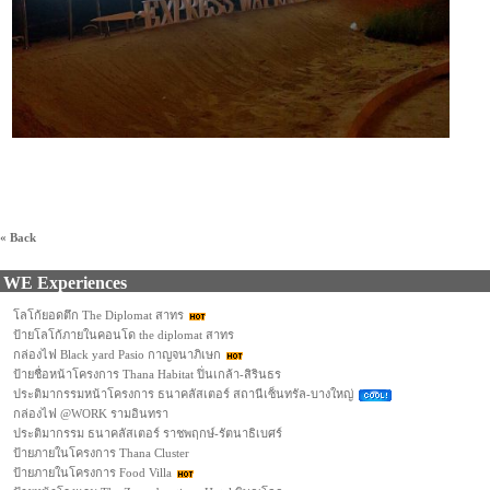
« Back
WE Experiences
โลโก้ยอดตึก The Diplomat สาทร
ป้ายโลโก้ภายในคอนโด the diplomat สาทร
กล่องไฟ Black yard Pasio กาญจนาภิเษก
ป้ายชื่อหน้าโครงการ Thana Habitat ปิ่นเกล้า-สิรินธร
ประติมากรรมหน้าโครงการ ธนาคลัสเตอร์ สถานีเซ็นทรัล-บางใหญ่
กล่องไฟ @WORK รามอินทรา
ประติมากรรม ธนาคลัสเตอร์ ราชพฤกษ์-รัตนาธิเบศร์
ป้ายภายในโครงการ Thana Cluster
ป้ายภายในโครงการ Food Villa