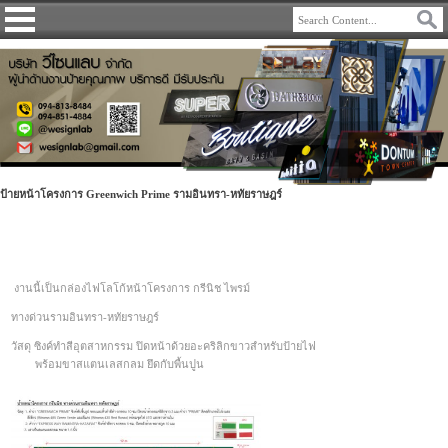
ป้ายหน้าโครงการ Greenwich Prime รามอินทรา-หทัยราษฎร์
งานนี้เป็นกล่องไฟโลโก้หน้าโครงการ กรีนิช ไพรม์
ทางด่วนรามอินทรา-หทัยราษฎร์
วัสดุ ซิงค์ทำสีอุตสาหกรรม ปิดหน้าด้วยอะคริลิกขาวสำหรับป้ายไฟ
พร้อมขาสแตนเลสกลม ยึดกับพื้นปูน