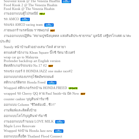
Souvenir kiosk @ The Venezia HuaHin
Food Kiosk 2 @ The Venezia Huahin
Food Kiosk @ The Venezia Huahin
งานออกแบบตู้ไปรษณีย์
รถ AMCO
รถแข่ง AMCO racing team
ภายนอกร้านรสนิยม ราชพฤกษ์
งานออกแบบปฏิทิน "สยามปูชนียบุคคล แห่งสันติประชาธรรม" มูลนิธิ เสฐียรโกเศศ-นาคะ
ประทีป
Standy หน้าบ้านตัวอย่างเสนาวิลล์ ศาลายา
ตกแต่งสำนักงาน Klean Square บิ๊กซี รัตนาธิเบศร์
wrap car go to Malaysia
Profender backdrop art English version
ติดสติกเกอร์รถแข่ง No.17 #2
รถแข่ง เบอร์ 8 HONDA JAZZ one make race#2
ออกแบบกล่องบรรจุโช้คอัพรถยนต์
สติกเกอร์ติดรถ Honda Freed
Wrapped สติกเกอร์รถบ้าน HONDA FREED
wrapped รถ Cherry QQ ลาย Paul Smith+ณ บัด Now
counter cashier บุญสินฟาร์มาซี
ออกแบบ Column "ชีวิตต้องมี...ชีวา"
งานพิมพ์และติดตั้งป้าย
ออกแบบโลโก้บุญสินฟาร์มาซี
งานออกแบบร้านนม LOVE MILK
Maple Love Renovate
Wrapped รถบ้าน Honda Jazz new
ออกแบบเสื้อยืด Thailand Flood Connect