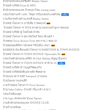
ตัวอักษรสแตนเลสชื่อตึก Replay Samui
ป้ายหน้าบริษัท Exim & MFG
ตัวอักษรสแตนเลส ป้ายบอกโซน zoning name
กล่องไฟทางเข้า บจก. วิทยุการบินแห่งประเทศไทย
งานกัดกรดป้ายบ้านเลขที่ Replay Samui
ป้ายหน้าโครงการ ฮาบีเทีย ราชพฤกษ์
ป้ายหน้าโครงการ NIVA ทางด่วนวงแหวนลำลูกกาคลอง6
ป้ายหน้าบริษัท ฟู่ ไทยไพพ์ จำกัด
ป้ายหน้าโครงการ ศุภาลัยวิลล์ รัตนาธิเบศร์ 1
ป้ายซอย Town Avenue Forte พระราม 2 ซอย 50
ป้ายซอยลุมพินีทาวน์เพลส รัชโยธิน-เสนา
BARRIER ล้อเลื่อนหน้าโครงการ HABITOWN & TOWN AVENUE
ป้ายหน้าโครงการ TOWN AVENUE Vipawadee 60
กล่องไฟตัวอักษรอะคริลิก H-Club Habitia ปัญญาอินทรา
ป้ายหน้าโครงการ TOWN AVENUE ท่าข้าม 16
ป้ายหน้าบริษัท ข้าวบุญทวีพัฒนกิจ
ป้ายหน้าบริษัทอัลติเมท พลัส ซัพพลาย
ป้ายบนอาคาร KBF Interpack บางบอน
ป้ายโครงการแสนสิริ
งานป้ายซอย โครงการ Town Avenue
ป้าย Sales Gallery บ้านฟ้า ปิ่นเกล้า-สาย 5
กล่องไฟย้อนยุค
งาน logo สแตนเลส Klean Square
งานตัวอักษรสแตนเลส AVENUE CLUB
ป้ายร้านรสนิยม