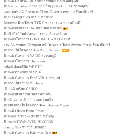
ป้ายหน้าโรงแรม The Zense boutique Hotel พิษณุโลก
ป้าย Villa market (วิลล่า มาร์เก็ต) @ the CIRCLE ราชพฤกษ์
แผงประดับหน้าโครงการ Thana Cluster ราชพฤกษ์-รัตนาธิเบศร์
ป้ายยอดตึก(เสนา) เดอะนิช รัชวิภา
Renovate ป้าย Tower TYK Group (กระจกตอยงเกียรติ)
ป้ายหน้าบ้านตัวอย่าง เสนา วิลล์ ศาลายา
ป้ายไฟโลโก้หน้าโครงการ คุณาลัย เวสต์เกต
ป้ายหน้าโครงการ DONTUM TOWN CENTER
งาน Aluminium Composit หน้าโครงการ Town Avenue Merge รัตนาธิเบศร์
ป้ายภายในโครงการ The Room Sathorn
ป้ายหน้าโครงการ VARIO สุวรรณภูมิ
ป้ายหน้าโครงการ The Room
กล่องไฟอะคริลิก WHY UP
ป้ายหน้าร้านรัตนาศิริยนต์
ป้ายหน้าโครงการ Food Villa ราชพฤกษ์
ป้ายภายในสำนักงาน Onner
ป้ายหน้าบริษัท GENCO
ป้ายหน้าสำนักงาน วิลล่า คุณาลัย
ป้ายห้ามจอด+ป้ายกำหนดความเร็ว
ป้ายซอยภายในโครงการ Town Avenue Merge
ป้ายหน้า Ravin Home Resort
ป้ายหน้า "บ้านระฆังเพชร" เขาใหญ่
ป้ายซอย TOWN AVENUE COCOS
Standy Niva หน้าบ้านตัวอย่าง
ป้ายหน้าโครงการ Habitown Nest