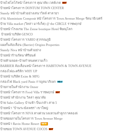
ป้ายไฟโลโก้หน้าโครงการ คุณาลัย เวสต์เกต
ป้ายหน้าโครงการ DONTUM TOWN CENTER
Standy หน้าบ้านตัวอย่างเสนาวิลล์ ศาลายา
งาน Aluminium Composit หน้าโครงการ Town Avenue Merge รัตนาธิเบศร์
ป้าย Villa market (วิลล่า มาร์เก็ต) @ the CIRCLE ราชพฤกษ์
ป้ายหน้าโรงแรม The Zense boutique Hotel พิษณุโลก
ป้ายหน้าบริษัท GENCO
ป้ายหน้าโครงการ VARIO สุวรรณภูมิ
แผงกั้นล้อเลื่อน (Barrier) Origins Properties
Standy Niva หน้าบ้านตัวอย่าง
ป้ายหน้าร้านรัตนาศิริยนต์
ป้ายห้ามจอด+ป้ายกำหนดความเร็ว
BARRIER ล้อเลื่อนหน้าโครงการ HABITOWN & TOWN AVENUE
กล่องไฟอะคริลิก WHY UP
ป้ายหน้าบริษัท Exim & MFG
กล่องไฟ Black yard Pasio กาญจนาภิเษก
ป้ายภายในสำนักงาน Onner
ป้ายหน้าโครงการ Food Villa ราชพฤกษ์
ป้ายหน้าสำนักงาน วิลล่า คุณาลัย
ป้าย Sales Gallery บ้านฟ้า ปิ่นเกล้า-สาย 5
ป้ายหน้า "บ้านระฆังเพชร" เขาใหญ่
ป้ายหน้าโครงการ NIVA ทางด่วนวงแหวนลำลูกกาคลอง6
ป้ายซอยภายในโครงการ Town Avenue Merge
ป้ายหน้า Ravin Home Resort
ป้ายซอย TOWN AVENUE COCOS