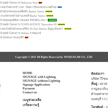
ป้ายหน้าโครงการ Habitown Nest
กล่องไฟทางเข้า บจก. วิทยุการบินแห่งประเทศไทย
ตัวอักษรสแตนเลสชื่อตึก Replay Samui
งานกัดกรดป้ายบ้านเลขที่ Replay Samui
ป้ายซอยลุมพินีทาวน์เพลส รัชโยธิน-เสนา
ป้ายหน้าโครงการ TOWN AVENUE Vipawadee 60
กล่องไฟตัวอักษรอะคริลิก H-Club Habitia ปัญญาอินทรา
ป้ายหน้าโครงการ Habitia ราชพฤกษ์
ป้ายโครงการแสนสิริ
Copyright © 2011 All Rights Reserved by WESIGNLAB CO., LTD.
HOME
ติดต่อเรา
SIGNAGE with Lighting
บริษัท วีไซ
SIGNAGE without Lighting
ที่อยู่ :
48/48 
Signage Application
Payment
กาญจนาภิเ
Contact us
ตำบลศาลากล
นนทบุรี 111
เมนูช่วยเหลือ
เกร็ดความรู้
โทรศัพท์ :
0