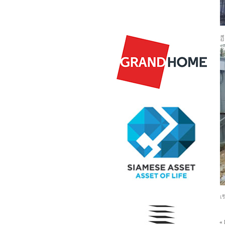
อ
เร
«