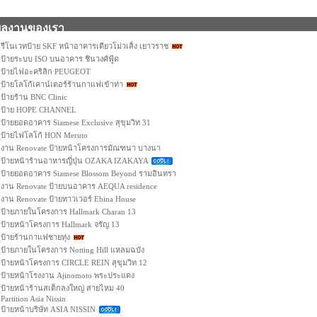
ผลงานของเรา
รีโนเวทป้าย SKF หน้าอาคารเตียวโม่วเส็ง เยาวราช
ป้ายระบบ ISO บนอาคาร ชินวงศ์ฟู้ด
ป้ายไฟอะคริลิก PEUGEOT
ป้ายโลโก้เคาน์เตอร์ร้านกาแฟเข้าท่า
ป้ายร้าน BNC Clinic
ป้าย HOPE CHANNEL
ป้ายยอดอาคาร Siamese Exclusive สุขุมวิท 31
ป้ายไฟโลโก้ HON Meruto
งาน Renovate ป้ายหน้าโครงการมัณฑนา บางนา
ป้ายหน้าร้านอาหารญี่ปุ่น OZAKA IZAKAYA
ป้ายยอดอาคาร Siamese Blossom Beyond รามอินทรา
งาน Renovate ป้ายบนอาคาร AEQUA residence
งาน Renovate ป้ายทาวเวอร์ Ebina House
ป้ายภายในโครงการ Hallmark Charan 13
ป้ายหน้าโครงการ Hallmark จรัญ 13
ป้ายร้านกาแฟชายทุ่ง
ป้ายภายในโครงการ Notting Hill แหลมฉบัง
ป้ายหน้าโครงการ CIRCLE REIN สุขุมวิท 12
ป้ายหน้าโรงงาน Ajinomoto พระประแดง
ป้ายหน้าร้านสเต็กลงใหญ่ สายไหม 40
Partition Asia Nissin
ป้ายหน้าบริษัท ASIA NISSIN