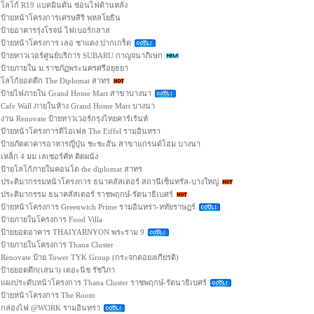
โลโก้ R19 แบดมินตัน ซ่อนไฟด้านหลัง
ป้ายหน้าโครงการเศรษสิริ พหลโยธิน
ป้ายอาคารรุ่งโรจน์ ไฟเบอร์กลาส
ป้ายหน้าโครงการ เลอ ชาแดง ปากเกร็ด
ป้ายทาวเวอร์ศูนย์บริการ SUBARU กาญจนาภิเษก
ป้ายภายใน ม.ราชภัฏพระนครศรีอยุธยา
โลโก้ยอดตึก The Diplomat สาทร
ป้ายไฟภายใน Grand Home Mart สาขาบางนา
Cafe Wall ภายในห้าง Grand Home Mart บางนา
งาน Renovate ป้ายทาวเวอร์กรุงไทยคาร์เร้นท์
ป้ายหน้าโครงการดิไอเฟล The Eiffel รามอินทรา
ป้ายภัตตาคารอาหารญี่ปุ่น ชะชะอัน สาขาแกรนด์โฮม บางนา
เหล็ก 4 มม เลเซอร์คัท ติดผนัง
ป้ายโลโก้ภายในคอนโด the diplomat สาทร
ประติมากรรมหน้าโครงการ ธนาคลัสเตอร์ สถานีเซ็นทรัล-บางใหญ่
ประติมากรรม ธนาคลัสเตอร์ ราชพฤกษ์-รัตนาธิเบศร์
ป้ายหน้าโครงการ Greenwich Prime รามอินทรา-หทัยราษฎร์
ป้ายภายในโครงการ Food Villa
ป้ายยอดอาคาร THAIYARNYON พระราม 9
ป้ายภายในโครงการ Thana Cluster
Renovate ป้าย Tower TYK Group (กระจกตอยงเกียรติ)
ป้ายยอดตึก(เสนา) เดอะนิช รัชวิภา
แผงประดับหน้าโครงการ Thana Cluster ราชพฤกษ์-รัตนาธิเบศร์
ป้ายหน้าโครงการ The Room
กล่องไฟ @WORK รามอินทรา