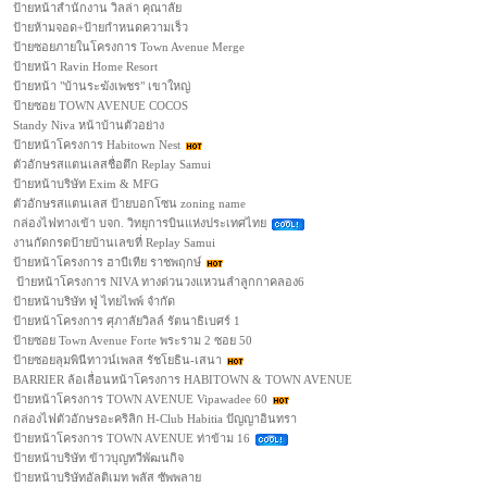
ป้ายหน้าสำนักงาน วิลล่า คุณาลัย
ป้ายห้ามจอด+ป้ายกำหนดความเร็ว
ป้ายซอยภายในโครงการ Town Avenue Merge
ป้ายหน้า Ravin Home Resort
ป้ายหน้า "บ้านระฆังเพชร" เขาใหญ่
ป้ายซอย TOWN AVENUE COCOS
Standy Niva หน้าบ้านตัวอย่าง
ป้ายหน้าโครงการ Habitown Nest
ตัวอักษรสแตนเลสชื่อตึก Replay Samui
ป้ายหน้าบริษัท Exim & MFG
ตัวอักษรสแตนเลส ป้ายบอกโซน zoning name
กล่องไฟทางเข้า บจก. วิทยุการบินแห่งประเทศไทย
งานกัดกรดป้ายบ้านเลขที่ Replay Samui
ป้ายหน้าโครงการ ฮาบีเทีย ราชพฤกษ์
ป้ายหน้าโครงการ NIVA ทางด่วนวงแหวนลำลูกกาคลอง6
ป้ายหน้าบริษัท ฟู่ ไทยไพพ์ จำกัด
ป้ายหน้าโครงการ ศุภาลัยวิลล์ รัตนาธิเบศร์ 1
ป้ายซอย Town Avenue Forte พระราม 2 ซอย 50
ป้ายซอยลุมพินีทาวน์เพลส รัชโยธิน-เสนา
BARRIER ล้อเลื่อนหน้าโครงการ HABITOWN & TOWN AVENUE
ป้ายหน้าโครงการ TOWN AVENUE Vipawadee 60
กล่องไฟตัวอักษรอะคริลิก H-Club Habitia ปัญญาอินทรา
ป้ายหน้าโครงการ TOWN AVENUE ท่าข้าม 16
ป้ายหน้าบริษัท ข้าวบุญทวีพัฒนกิจ
ป้ายหน้าบริษัทอัลติเมท พลัส ซัพพลาย