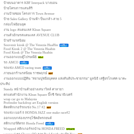
ป้ายบนอาคาร KBF Interpack บางบอน
ป้ายโครงการแสนสิริ
งานป้ายซอย โครงการ Town Avenue
ป้าย Sales Gallery บ้านฟ้า ปิ่นเกล้า-สาย 5
กล่องไฟย้อนยุค
งาน logo สแตนเลส Klean Square
งานตัวอักษรสแตนเลส AVENUE CLUB
ป้ายร้านรสนิยม
Souvenir kiosk @ The Venezia HuaHin
Food Kiosk 2 @ The Venezia Huahin
Food Kiosk @ The Venezia Huahin
งานออกแบบตู้ไปรษณีย์
รถ AMCO
รถแข่ง AMCO racing team
ภายนอกร้านรสนิยม ราชพฤกษ์
งานออกแบบปฏิทิน "สยามปูชนียบุคคล แห่งสันติประชาธรรม" มูลนิธิ เสฐียรโกเศศ-นาคะ
ประทีป
Standy หน้าบ้านตัวอย่างเสนาวิลล์ ศาลายา
ตกแต่งสำนักงาน Klean Square บิ๊กซี รัตนาธิเบศร์
wrap car go to Malaysia
Profender backdrop art English version
ติดสติกเกอร์รถแข่ง No.17 #2
รถแข่ง เบอร์ 8 HONDA JAZZ one make race#2
ออกแบบกล่องบรรจุโช้คอัพรถยนต์
สติกเกอร์ติดรถ Honda Freed
Wrapped สติกเกอร์รถบ้าน HONDA FREED