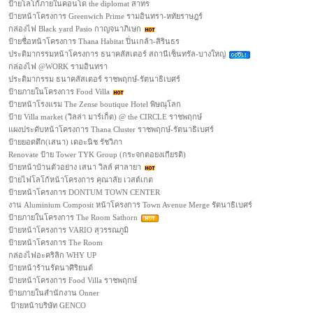
ป้ายโลโก้ภายในคอนโด the diplomat สาทร
ป้ายหน้าโครงการ Greenwich Prime รามอินทรา-หทัยราษฎร์
กล่องไฟ Black yard Pasio กาญจนาภิเษก
ป้ายชื่อหน้าโครงการ Thana Habitat ปิ่นเกล้า-สิรินธร
ประติมากรรมหน้าโครงการ ธนาคลัสเตอร์ สถานีเซ็นทรัล-บางใหญ่
กล่องไฟ @WORK รามอินทรา
ประติมากรรม ธนาคลัสเตอร์ ราชพฤกษ์-รัตนาธิเบศร์
ป้ายภายในโครงการ Food Villa
ป้ายหน้าโรงแรม The Zense boutique Hotel พิษณุโลก
ป้าย Villa market (วิลล่า มาร์เก็ต) @ the CIRCLE ราชพฤกษ์
แผงประดับหน้าโครงการ Thana Cluster ราชพฤกษ์-รัตนาธิเบศร์
ป้ายยอดตึก(เสนา) เดอะนิช รัชวิภา
Renovate ป้าย Tower TYK Group (กระจกตอยงเกียรติ)
ป้ายหน้าบ้านตัวอย่าง เสนา วิลล์ ศาลายา
ป้ายไฟโลโก้หน้าโครงการ คุณาลัย เวสต์เกต
ป้ายหน้าโครงการ DONTUM TOWN CENTER
งาน Aluminium Composit หน้าโครงการ Town Avenue Merge รัตนาธิเบศร์
ป้ายภายในโครงการ The Room Sathorn
ป้ายหน้าโครงการ VARIO สุวรรณภูมิ
ป้ายหน้าโครงการ The Room
กล่องไฟอะคริลิก WHY UP
ป้ายหน้าร้านรัตนาศิริยนต์
ป้ายหน้าโครงการ Food Villa ราชพฤกษ์
ป้ายภายในสำนักงาน Onner
ป้ายหน้าบริษัท GENCO