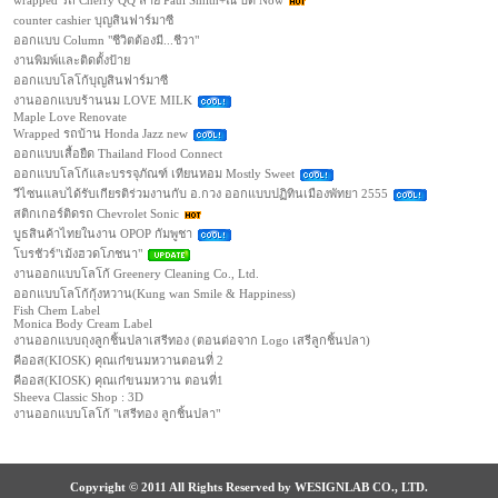
wrapped รถ Cherry QQ ลาย Paul Smith+ณ บัด Now
counter cashier บุญสินฟาร์มาซี
ออกแบบ Column "ชีวิตต้องมี...ชีวา"
งานพิมพ์และติดตั้งป้าย
ออกแบบโลโก้บุญสินฟาร์มาซี
งานออกแบบร้านนม LOVE MILK
Maple Love Renovate
Wrapped รถบ้าน Honda Jazz new
ออกแบบเสื้อยืด Thailand Flood Connect
ออกแบบโลโก้และบรรจุภัณฑ์ เทียนหอม Mostly Sweet
วีไซนแลบได้รับเกียรติร่วมงานกับ อ.กวง ออกแบบปฏิทินเมืองพัทยา 2555
สติกเกอร์ติดรถ Chevrolet Sonic
บูธสินค้าไทยในงาน OPOP กัมพูชา
โบรชัวร์"เม้งฮวดโภชนา"
งานออกแบบโลโก้ Greenery Cleaning Co., Ltd.
ออกแบบโลโก้กุ้งหวาน(Kung wan Smile & Happiness)
Fish Chem Label
Monica Body Cream Label
งานออกแบบถุงลูกชิ้นปลาเสรีทอง (ตอนต่อจาก Logo เสรีลูกชิ้นปลา)
คีออส(KIOSK) คุณเก๋ขนมหวานตอนที่ 2
คีออส(KIOSK) คุณเก๋ขนมหวาน ตอนที่1
Sheeva Classic Shop : 3D
งานออกแบบโลโก้ "เสรีทอง ลูกชิ้นปลา"
Copyright © 2011 All Rights Reserved by WESIGNLAB CO., LTD.