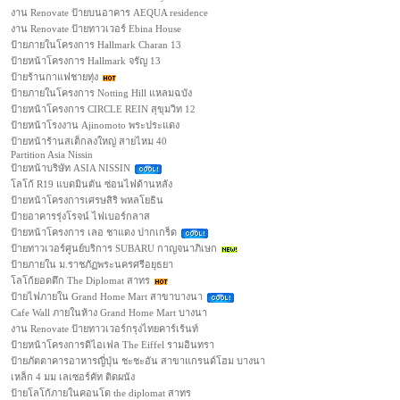
งาน Renovate ป้ายบนอาคาร AEQUA residence
งาน Renovate ป้ายทาวเวอร์ Ebina House
ป้ายภายในโครงการ Hallmark Charan 13
ป้ายหน้าโครงการ Hallmark จรัญ 13
ป้ายร้านกาแฟชายทุ่ง
ป้ายภายในโครงการ Notting Hill แหลมฉบัง
ป้ายหน้าโครงการ CIRCLE REIN สุขุมวิท 12
ป้ายหน้าโรงงาน Ajinomoto พระประแดง
ป้ายหน้าร้านสเต็กลงใหญ่ สายไหม 40
Partition Asia Nissin
ป้ายหน้าบริษัท ASIA NISSIN
โลโก้ R19 แบดมินตัน ซ่อนไฟด้านหลัง
ป้ายหน้าโครงการเศรษสิริ พหลโยธิน
ป้ายอาคารรุ่งโรจน์ ไฟเบอร์กลาส
ป้ายหน้าโครงการ เลอ ชาแดง ปากเกร็ด
ป้ายทาวเวอร์ศูนย์บริการ SUBARU กาญจนาภิเษก
ป้ายภายใน ม.ราชภัฏพระนครศรีอยุธยา
โลโก้ยอดตึก The Diplomat สาทร
ป้ายไฟภายใน Grand Home Mart สาขาบางนา
Cafe Wall ภายในห้าง Grand Home Mart บางนา
งาน Renovate ป้ายทาวเวอร์กรุงไทยคาร์เร้นท์
ป้ายหน้าโครงการดิไอเฟล The Eiffel รามอินทรา
ป้ายภัตตาคารอาหารญี่ปุ่น ชะชะอัน สาขาแกรนด์โฮม บางนา
เหล็ก 4 มม เลเซอร์คัท ติดผนัง
ป้ายโลโก้ภายในคอนโด the diplomat สาทร