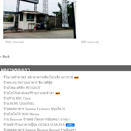
ก่อน renovate หลัง renovate
« Back
ผลงานของเรา
รีโนเวทป้าย SKF หน้าอาคารเตียวโม่วเส็ง เยาวราช
ป้ายระบบ ISO บนอาคาร ชินวงศ์ฟู้ด
ป้ายไฟอะคริลิก PEUGEOT
ป้ายโลโก้เคาน์เตอร์ร้านกาแฟเข้าท่า
ป้ายร้าน BNC Clinic
ป้าย HOPE CHANNEL
ป้ายยอดอาคาร Siamese Exclusive สุขุมวิท 31
ป้ายไฟโลโก้ HON Meruto
งาน Renovate ป้ายหน้าโครงการมัณฑนา บางนา
ป้ายหน้าร้านอาหารญี่ปุ่น OZAKA IZAKAYA
ป้ายยอดอาคาร Siamese Blossom Beyond รามอินทรา