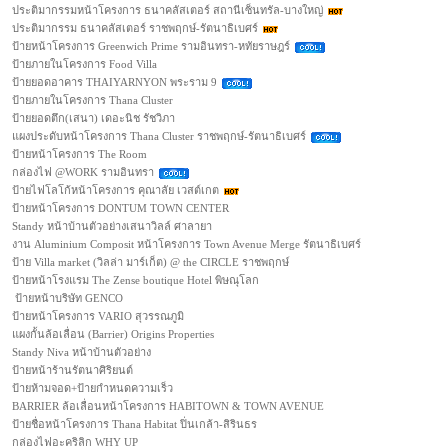
ประติมากรรมหน้าโครงการ ธนาคลัสเตอร์ สถานีเซ็นทรัล-บางใหญ่
ประติมากรรม ธนาคลัสเตอร์ ราชพฤกษ์-รัตนาธิเบศร์
ป้ายหน้าโครงการ Greenwich Prime รามอินทรา-หทัยราษฎร์
ป้ายภายในโครงการ Food Villa
ป้ายยอดอาคาร THAIYARNYON พระราม 9
ป้ายภายในโครงการ Thana Cluster
ป้ายยอดตึก(เสนา) เดอะนิช รัชวิภา
แผงประดับหน้าโครงการ Thana Cluster ราชพฤกษ์-รัตนาธิเบศร์
ป้ายหน้าโครงการ The Room
กล่องไฟ @WORK รามอินทรา
ป้ายไฟโลโก้หน้าโครงการ คุณาลัย เวสต์เกต
ป้ายหน้าโครงการ DONTUM TOWN CENTER
Standy หน้าบ้านตัวอย่างเสนาวิลล์ ศาลายา
งาน Aluminium Composit หน้าโครงการ Town Avenue Merge รัตนาธิเบศร์
ป้าย Villa market (วิลล่า มาร์เก็ต) @ the CIRCLE ราชพฤกษ์
ป้ายหน้าโรงแรม The Zense boutique Hotel พิษณุโลก
ป้ายหน้าบริษัท GENCO
ป้ายหน้าโครงการ VARIO สุวรรณภูมิ
แผงกั้นล้อเลื่อน (Barrier) Origins Properties
Standy Niva หน้าบ้านตัวอย่าง
ป้ายหน้าร้านรัตนาศิริยนต์
ป้ายห้ามจอด+ป้ายกำหนดความเร็ว
BARRIER ล้อเลื่อนหน้าโครงการ HABITOWN & TOWN AVENUE
ป้ายชื่อหน้าโครงการ Thana Habitat ปิ่นเกล้า-สิรินธร
กล่องไฟอะคริลิก WHY UP