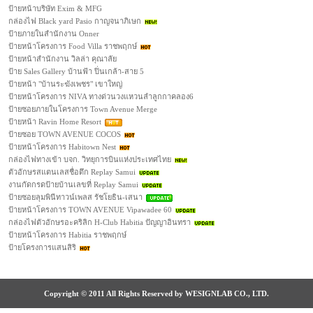
ป้ายหน้าบริษัท Exim & MFG
กล่องไฟ Black yard Pasio กาญจนาภิเษก
ป้ายภายในสำนักงาน Onner
ป้ายหน้าโครงการ Food Villa ราชพฤกษ์
ป้ายหน้าสำนักงาน วิลล่า คุณาลัย
ป้าย Sales Gallery บ้านฟ้า ปิ่นเกล้า-สาย 5
ป้ายหน้า "บ้านระฆังเพชร" เขาใหญ่
ป้ายหน้าโครงการ NIVA ทางด่วนวงแหวนลำลูกกาคลอง6
ป้ายซอยภายในโครงการ Town Avenue Merge
ป้ายหน้า Ravin Home Resort
ป้ายซอย TOWN AVENUE COCOS
ป้ายหน้าโครงการ Habitown Nest
กล่องไฟทางเข้า บจก. วิทยุการบินแห่งประเทศไทย
ตัวอักษรสแตนเลสชื่อตึก Replay Samui
งานกัดกรดป้ายบ้านเลขที่ Replay Samui
ป้ายซอยลุมพินีทาวน์เพลส รัชโยธิน-เสนา
ป้ายหน้าโครงการ TOWN AVENUE Vipawadee 60
กล่องไฟตัวอักษรอะคริลิก H-Club Habitia ปัญญาอินทรา
ป้ายหน้าโครงการ Habitia ราชพฤกษ์
ป้ายโครงการแสนสิริ
Copyright © 2011 All Rights Reserved by WESIGNLAB CO., LTD.