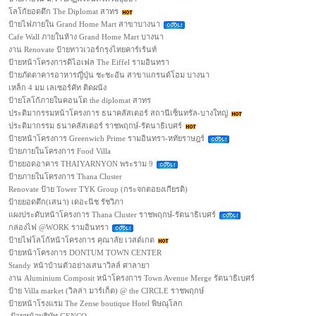
โลโก้ยอดตึก The Diplomat สาทร
ป้ายไฟภายใน Grand Home Mart สาขาบางนา
Cafe Wall ภายในห้าง Grand Home Mart บางนา
งาน Renovate ป้ายทาวเวอร์กรุงไทยคาร์เร้นท์
ป้ายหน้าโครงการดิไอเฟล The Eiffel รามอินทรา
ป้ายภัตตาคารอาหารญี่ปุ่น ชะชะอัน สาขาแกรนด์โฮม บางนา
เหล็ก 4 มม เลเซอร์คัท ติดผนัง
ป้ายโลโก้ภายในคอนโด the diplomat สาทร
ประติมากรรมหน้าโครงการ ธนาคลัสเตอร์ สถานีเซ็นทรัล-บางใหญ่
ประติมากรรม ธนาคลัสเตอร์ ราชพฤกษ์-รัตนาธิเบศร์
ป้ายหน้าโครงการ Greenwich Prime รามอินทรา-หทัยราษฎร์
ป้ายภายในโครงการ Food Villa
ป้ายยอดอาคาร THAIYARNYON พระราม 9
ป้ายภายในโครงการ Thana Cluster
Renovate ป้าย Tower TYK Group (กระจกตอยงเกียรติ)
ป้ายยอดตึก(เสนา) เดอะนิช รัชวิภา
แผงประดับหน้าโครงการ Thana Cluster ราชพฤกษ์-รัตนาธิเบศร์
กล่องไฟ @WORK รามอินทรา
ป้ายไฟโลโก้หน้าโครงการ คุณาลัย เวสต์เกต
ป้ายหน้าโครงการ DONTUM TOWN CENTER
Standy หน้าบ้านตัวอย่างเสนาวิลล์ ศาลายา
งาน Aluminium Composit หน้าโครงการ Town Avenue Merge รัตนาธิเบศร์
ป้าย Villa market (วิลล่า มาร์เก็ต) @ the CIRCLE ราชพฤกษ์
ป้ายหน้าโรงแรม The Zense boutique Hotel พิษณุโลก