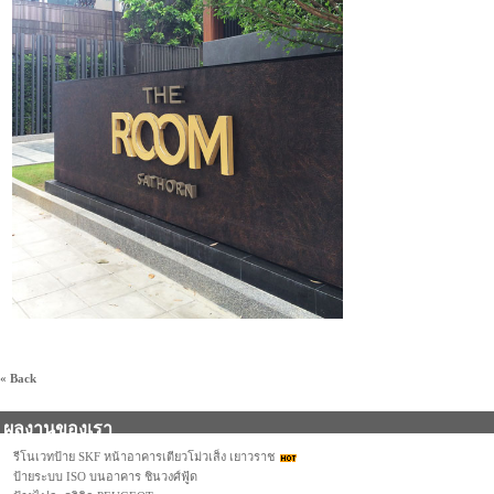
« Back
ผลงานของเรา
รีโนเวทป้าย SKF หน้าอาคารเตียวโม่วเส็ง เยาวราช
ป้ายระบบ ISO บนอาคาร ชินวงศ์ฟู้ด