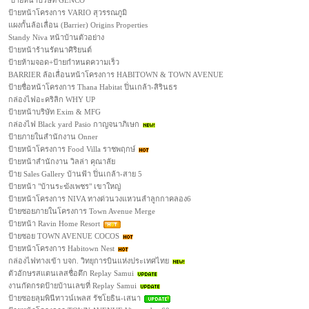
ป้ายหน้าบริษัท GENCO
ป้ายหน้าโครงการ VARIO สุวรรณภูมิ
แผงกั้นล้อเลื่อน (Barrier) Origins Properties
Standy Niva หน้าบ้านตัวอย่าง
ป้ายหน้าร้านรัตนาศิริยนต์
ป้ายห้ามจอด+ป้ายกำหนดความเร็ว
BARRIER ล้อเลื่อนหน้าโครงการ HABITOWN & TOWN AVENUE
ป้ายชื่อหน้าโครงการ Thana Habitat ปิ่นเกล้า-สิรินธร
กล่องไฟอะคริลิก WHY UP
ป้ายหน้าบริษัท Exim & MFG
กล่องไฟ Black yard Pasio กาญจนาภิเษก
ป้ายภายในสำนักงาน Onner
ป้ายหน้าโครงการ Food Villa ราชพฤกษ์
ป้ายหน้าสำนักงาน วิลล่า คุณาลัย
ป้าย Sales Gallery บ้านฟ้า ปิ่นเกล้า-สาย 5
ป้ายหน้า "บ้านระฆังเพชร" เขาใหญ่
ป้ายหน้าโครงการ NIVA ทางด่วนวงแหวนลำลูกกาคลอง6
ป้ายซอยภายในโครงการ Town Avenue Merge
ป้ายหน้า Ravin Home Resort
ป้ายซอย TOWN AVENUE COCOS
ป้ายหน้าโครงการ Habitown Nest
กล่องไฟทางเข้า บจก. วิทยุการบินแห่งประเทศไทย
ตัวอักษรสแตนเลสชื่อตึก Replay Samui
งานกัดกรดป้ายบ้านเลขที่ Replay Samui
ป้ายซอยลุมพินีทาวน์เพลส รัชโยธิน-เสนา