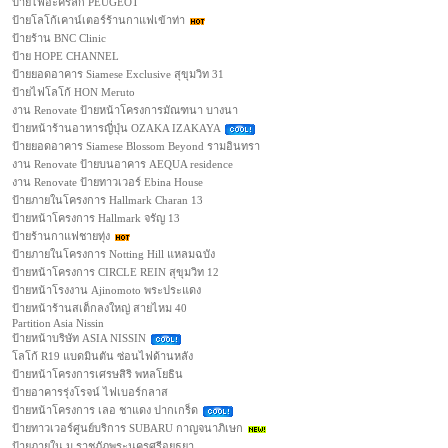
ป้ายไฟอะคริลิก PEUGEOT
ป้ายโลโก้เคาน์เตอร์ร้านกาแฟเข้าท่า
ป้ายร้าน BNC Clinic
ป้าย HOPE CHANNEL
ป้ายยอดอาคาร Siamese Exclusive สุขุมวิท 31
ป้ายไฟโลโก้ HON Meruto
งาน Renovate ป้ายหน้าโครงการมัณฑนา บางนา
ป้ายหน้าร้านอาหารญี่ปุ่น OZAKA IZAKAYA
ป้ายยอดอาคาร Siamese Blossom Beyond รามอินทรา
งาน Renovate ป้ายบนอาคาร AEQUA residence
งาน Renovate ป้ายทาวเวอร์ Ebina House
ป้ายภายในโครงการ Hallmark Charan 13
ป้ายหน้าโครงการ Hallmark จรัญ 13
ป้ายร้านกาแฟชายทุ่ง
ป้ายภายในโครงการ Notting Hill แหลมฉบัง
ป้ายหน้าโครงการ CIRCLE REIN สุขุมวิท 12
ป้ายหน้าโรงงาน Ajinomoto พระประแดง
ป้ายหน้าร้านสเต็กลงใหญ่ สายไหม 40
Partition Asia Nissin
ป้ายหน้าบริษัท ASIA NISSIN
โลโก้ R19 แบดมินตัน ซ่อนไฟด้านหลัง
ป้ายหน้าโครงการเศรษสิริ พหลโยธิน
ป้ายอาคารรุ่งโรจน์ ไฟเบอร์กลาส
ป้ายหน้าโครงการ เลอ ชาแดง ปากเกร็ด
ป้ายทาวเวอร์ศูนย์บริการ SUBARU กาญจนาภิเษก
ป้ายภายใน ม.ราชภัฏพระนครศรีอยุธยา