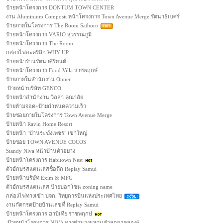
ป้ายหน้าโครงการ DONTUM TOWN CENTER
งาน Aluminium Composit หน้าโครงการ Town Avenue Merge รัตนาธิเบศร์
ป้ายภายในโครงการ The Room Sathorn
ป้ายหน้าโครงการ VARIO สุวรรณภูมิ
ป้ายหน้าโครงการ The Room
กล่องไฟอะคริลิก WHY UP
ป้ายหน้าร้านรัตนาศิริยนต์
ป้ายหน้าโครงการ Food Villa ราชพฤกษ์
ป้ายภายในสำนักงาน Onner
ป้ายหน้าบริษัท GENCO
ป้ายหน้าสำนักงาน วิลล่า คุณาลัย
ป้ายห้ามจอด+ป้ายกำหนดความเร็ว
ป้ายซอยภายในโครงการ Town Avenue Merge
ป้ายหน้า Ravin Home Resort
ป้ายหน้า "บ้านระฆังเพชร" เขาใหญ่
ป้ายซอย TOWN AVENUE COCOS
Standy Niva หน้าบ้านตัวอย่าง
ป้ายหน้าโครงการ Habitown Nest
ตัวอักษรสแตนเลสชื่อตึก Replay Samui
ป้ายหน้าบริษัท Exim & MFG
ตัวอักษรสแตนเลส ป้ายบอกโซน zoning name
กล่องไฟทางเข้า บจก. วิทยุการบินแห่งประเทศไทย
งานกัดกรดป้ายบ้านเลขที่ Replay Samui
ป้ายหน้าโครงการ ฮาบีเทีย ราชพฤกษ์
ป้ายหน้าโครงการ NIVA ทางด่วนวงแหวนลำลูกกาคลอง6