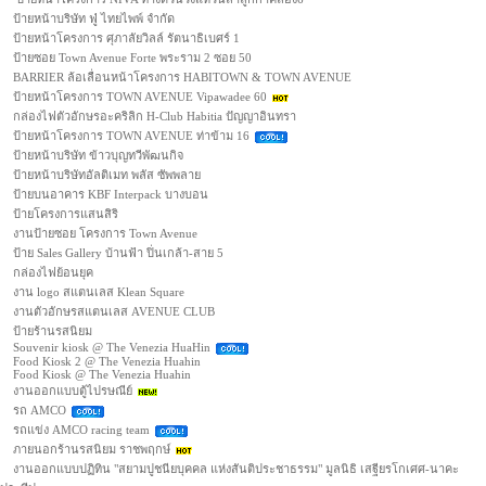
ป้ายหน้าบริษัท ฟู่ ไทยไพพ์ จำกัด
ป้ายหน้าโครงการ ศุภาลัยวิลล์ รัตนาธิเบศร์ 1
ป้ายซอย Town Avenue Forte พระราม 2 ซอย 50
BARRIER ล้อเลื่อนหน้าโครงการ HABITOWN & TOWN AVENUE
ป้ายหน้าโครงการ TOWN AVENUE Vipawadee 60
กล่องไฟตัวอักษรอะคริลิก H-Club Habitia ปัญญาอินทรา
ป้ายหน้าโครงการ TOWN AVENUE ท่าข้าม 16
ป้ายหน้าบริษัท ข้าวบุญทวีพัฒนกิจ
ป้ายหน้าบริษัทอัลติเมท พลัส ซัพพลาย
ป้ายบนอาคาร KBF Interpack บางบอน
ป้ายโครงการแสนสิริ
งานป้ายซอย โครงการ Town Avenue
ป้าย Sales Gallery บ้านฟ้า ปิ่นเกล้า-สาย 5
กล่องไฟย้อนยุค
งาน logo สแตนเลส Klean Square
งานตัวอักษรสแตนเลส AVENUE CLUB
ป้ายร้านรสนิยม
Souvenir kiosk @ The Venezia HuaHin
Food Kiosk 2 @ The Venezia Huahin
Food Kiosk @ The Venezia Huahin
งานออกแบบตู้ไปรษณีย์
รถ AMCO
รถแข่ง AMCO racing team
ภายนอกร้านรสนิยม ราชพฤกษ์
งานออกแบบปฏิทิน "สยามปูชนียบุคคล แห่งสันติประชาธรรม" มูลนิธิ เสฐียรโกเศศ-นาคะ