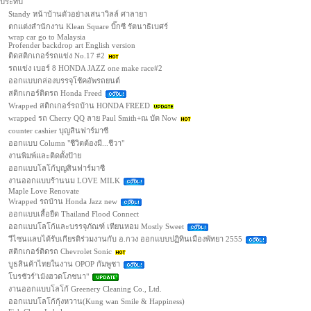
ประทีป
Standy หน้าบ้านตัวอย่างเสนาวิลล์ ศาลายา
ตกแต่งสำนักงาน Klean Square บิ๊กซี รัตนาธิเบศร์
wrap car go to Malaysia
Profender backdrop art English version
ติดสติกเกอร์รถแข่ง No.17 #2
รถแข่ง เบอร์ 8 HONDA JAZZ one make race#2
ออกแบบกล่องบรรจุโช้คอัพรถยนต์
สติกเกอร์ติดรถ Honda Freed
Wrapped สติกเกอร์รถบ้าน HONDA FREED
wrapped รถ Cherry QQ ลาย Paul Smith+ณ บัด Now
counter cashier บุญสินฟาร์มาซี
ออกแบบ Column "ชีวิตต้องมี...ชีวา"
งานพิมพ์และติดตั้งป้าย
ออกแบบโลโก้บุญสินฟาร์มาซี
งานออกแบบร้านนม LOVE MILK
Maple Love Renovate
Wrapped รถบ้าน Honda Jazz new
ออกแบบเสื้อยืด Thailand Flood Connect
ออกแบบโลโก้และบรรจุภัณฑ์ เทียนหอม Mostly Sweet
วีไซนแลบได้รับเกียรติร่วมงานกับ อ.กวง ออกแบบปฏิทินเมืองพัทยา 2555
สติกเกอร์ติดรถ Chevrolet Sonic
บูธสินค้าไทยในงาน OPOP กัมพูชา
โบรชัวร์"เม้งฮวดโภชนา"
งานออกแบบโลโก้ Greenery Cleaning Co., Ltd.
ออกแบบโลโก้กุ้งหวาน(Kung wan Smile & Happiness)