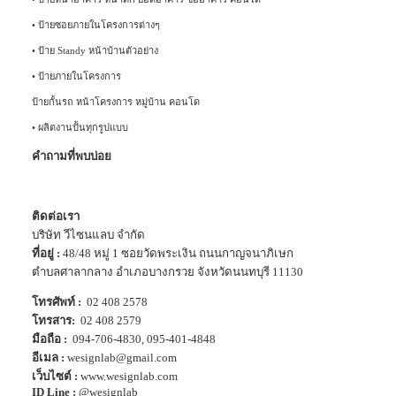
•
ป้ายซอยภายในโครงการต่างๆ
•
ป้าย Standy หน้าบ้านตัวอย่าง
•
ป้ายภายในโครงการ
ป้ายกั้นรถ หน้าโครงการ หมู่บ้าน คอนโด
•
ผลิตงานปั้นทุกรูปแบบ
คำถามที่พบบ่อย
ติดต่อเรา
บริษัท วีไซนแลบ จำกัด
ที่อยู่ :
48/48 หมู่ 1 ซอยวัดพระเงิน ถนนกาญจนาภิเษก
ตำบลศาลากลาง อำเภอบางกรวย จังหวัดนนทบุรี 11130
โทรศัพท์ :
02 408 2578
โทรสาร:
02 408 2579
มือถือ :
094-706-4830
,
095-401-4848
อีเมล :
wesignlab@gmail.com
เว็บไซต์ :
www.wesignlab.com
ID Line :
@wesignlab