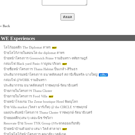
« Back
WE Experiences
โลโก้ยอดตึก The Diplomat สาทร
ป้ายโลโก้ภายในคอนโด the diplomat สาทร
ป้ายหน้าโครงการ Greenwich Prime รามอินทรา-หทัยราษฎร์
กล่องไฟ Black yard Pasio กาญจนาภิเษก
ป้ายชื่อหน้าโครงการ Thana Habitat ปิ่นเกล้า-สิรินธร
ประติมากรรมหน้าโครงการ ธนาคลัสเตอร์ สถานีเซ็นทรัล-บางใหญ่
กล่องไฟ @WORK รามอินทรา
ประติมากรรม ธนาคลัสเตอร์ ราชพฤกษ์-รัตนาธิเบศร์
ป้ายภายในโครงการ Thana Cluster
ป้ายภายในโครงการ Food Villa
ป้ายหน้าโรงแรม The Zense boutique Hotel พิษณุโลก
ป้าย Villa market (วิลล่า มาร์เก็ต) @ the CIRCLE ราชพฤกษ์
แผงประดับหน้าโครงการ Thana Cluster ราชพฤกษ์-รัตนาธิเบศร์
ป้ายยอดตึก(เสนา) เดอะนิช รัชวิภา
Renovate ป้าย Tower TYK Group (กระจกตอยงเกียรติ)
ป้ายหน้าบ้านตัวอย่าง เสนา วิลล์ ศาลายา
ป้ายไฟโลโก้หน้าโครงการ คุณาลัย เวสต์เกต