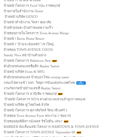
ป้ายหน้าร้านรัตนาศิริยนต์
ป้ายหน้าโครงการ Food Villa ราชพฤกษ์
ป้ายภายในสำนักงาน Onner
ป้ายหน้าบริษัท GENCO
ป้ายหน้าสำนักงาน วิลล่า คุณาลัย
ป้ายห้ามจอด+ป้ายกำหนดความเร็ว
ป้ายซอยภายในโครงการ Town Avenue Merge
ป้ายหน้า Ravin Home Resort
ป้ายหน้า "บ้านระฆังเพชร" เขาใหญ่
ป้ายซอย TOWN AVENUE COCOS
Standy Niva หน้าบ้านตัวอย่าง
ป้ายหน้าโครงการ Habitown Nest
ตัวอักษรสแตนเลสชื่อตึก Replay Samui
ป้ายหน้าบริษัท Exim & MFG
ตัวอักษรสแตนเลส ป้ายบอกโซน zoning name
กล่องไฟทางเข้า บจก. วิทยุการบินแห่งประเทศไทย
งานกัดกรดป้ายบ้านเลขที่ Replay Samui
ป้ายหน้าโครงการ ฮาบีเทีย ราชพฤกษ์
ป้ายหน้าโครงการ NIVA ทางด่วนวงแหวนลำลูกกาคลอง6
ป้ายหน้าบริษัท ฟู่ ไทยไพพ์ จำกัด
ป้ายหน้าโครงการ ศุภาลัยวิลล์ รัตนาธิเบศร์ 1
ป้ายซอย Town Avenue Forte พระราม 2 ซอย 50
ป้ายซอยลุมพินีทาวน์เพลส รัชโยธิน-เสนา
BARRIER ล้อเลื่อนหน้าโครงการ HABITOWN & TOWN AVENUE
ป้ายหน้าโครงการ TOWN AVENUE Vipawadee 60