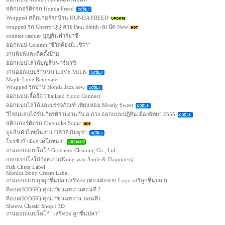
สติกเกอร์ติดรถ Honda Freed
Wrapped สติกเกอร์รถบ้าน HONDA FREED
wrapped รถ Cherry QQ ลาย Paul Smith+ณ บัด Now
counter cashier บุญสินฟาร์มาซี
ออกแบบ Column "ชีวิตต้องมี...ชีวา"
งานพิมพ์และติดตั้งป้าย
ออกแบบโลโก้บุญสินฟาร์มาซี
งานออกแบบร้านนม LOVE MILK
Maple Love Renovate
Wrapped รถบ้าน Honda Jazz new
ออกแบบเสื้อยืด Thailand Flood Connect
ออกแบบโลโก้และบรรจุภัณฑ์ เทียนหอม Mostly Sweet
วีไซนแลบได้รับเกียรติร่วมงานกับ อ.กวง ออกแบบปฏิทินเมืองพัทยา 2555
สติกเกอร์ติดรถ Chevrolet Sonic
บูธสินค้าไทยในงาน OPOP กัมพูชา
โบรชัวร์"เม้งฮวดโภชนา"
งานออกแบบโลโก้ Greenery Cleaning Co., Ltd.
ออกแบบโลโก้กุ้งหวาน(Kung wan Smile & Happiness)
Fish Chem Label
Monica Body Cream Label
งานออกแบบถุงลูกชิ้นปลาเสรีทอง (ตอนต่อจาก Logo เสรีลูกชิ้นปลา)
คีออส(KIOSK) คุณเก๋ขนมหวานตอนที่ 2
คีออส(KIOSK) คุณเก๋ขนมหวาน ตอนที่1
Sheeva Classic Shop : 3D
งานออกแบบโลโก้ "เสรีทอง ลูกชิ้นปลา"