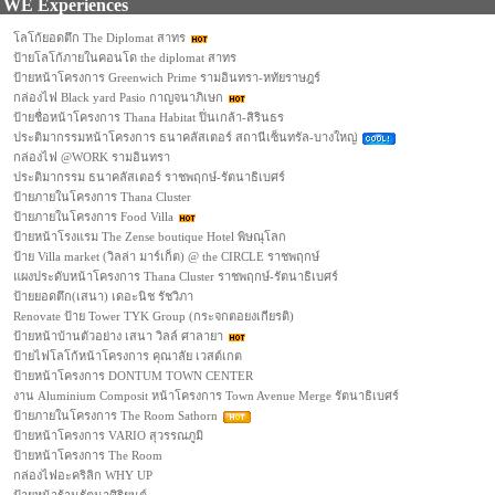
WE Experiences
โลโก้ยอดตึก The Diplomat สาทร
ป้ายโลโก้ภายในคอนโด the diplomat สาทร
ป้ายหน้าโครงการ Greenwich Prime รามอินทรา-หทัยราษฎร์
กล่องไฟ Black yard Pasio กาญจนาภิเษก
ป้ายชื่อหน้าโครงการ Thana Habitat ปิ่นเกล้า-สิรินธร
ประติมากรรมหน้าโครงการ ธนาคลัสเตอร์ สถานีเซ็นทรัล-บางใหญ่
กล่องไฟ @WORK รามอินทรา
ประติมากรรม ธนาคลัสเตอร์ ราชพฤกษ์-รัตนาธิเบศร์
ป้ายภายในโครงการ Thana Cluster
ป้ายภายในโครงการ Food Villa
ป้ายหน้าโรงแรม The Zense boutique Hotel พิษณุโลก
ป้าย Villa market (วิลล่า มาร์เก็ต) @ the CIRCLE ราชพฤกษ์
แผงประดับหน้าโครงการ Thana Cluster ราชพฤกษ์-รัตนาธิเบศร์
ป้ายยอดตึก(เสนา) เดอะนิช รัชวิภา
Renovate ป้าย Tower TYK Group (กระจกตอยงเกียรติ)
ป้ายหน้าบ้านตัวอย่าง เสนา วิลล์ ศาลายา
ป้ายไฟโลโก้หน้าโครงการ คุณาลัย เวสต์เกต
ป้ายหน้าโครงการ DONTUM TOWN CENTER
งาน Aluminium Composit หน้าโครงการ Town Avenue Merge รัตนาธิเบศร์
ป้ายภายในโครงการ The Room Sathorn
ป้ายหน้าโครงการ VARIO สุวรรณภูมิ
ป้ายหน้าโครงการ The Room
กล่องไฟอะคริลิก WHY UP