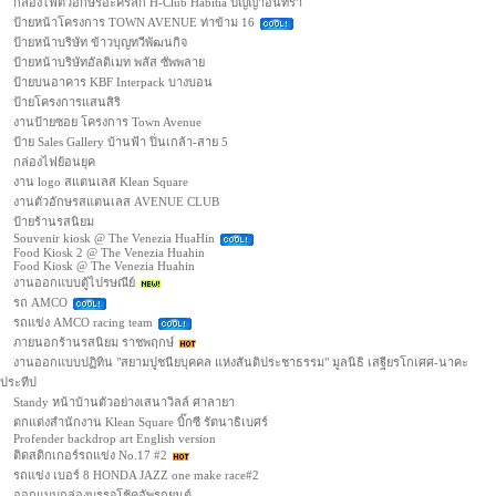
กล่องไฟตัวอักษรอะคริลิก H-Club Habitia ปัญญาอินทรา
ป้ายหน้าโครงการ TOWN AVENUE ท่าข้าม 16
ป้ายหน้าบริษัท ข้าวบุญทวีพัฒนกิจ
ป้ายหน้าบริษัทอัลติเมท พลัส ซัพพลาย
ป้ายบนอาคาร KBF Interpack บางบอน
ป้ายโครงการแสนสิริ
งานป้ายซอย โครงการ Town Avenue
ป้าย Sales Gallery บ้านฟ้า ปิ่นเกล้า-สาย 5
กล่องไฟย้อนยุค
งาน logo สแตนเลส Klean Square
งานตัวอักษรสแตนเลส AVENUE CLUB
ป้ายร้านรสนิยม
Souvenir kiosk @ The Venezia HuaHin
Food Kiosk 2 @ The Venezia Huahin
Food Kiosk @ The Venezia Huahin
งานออกแบบตู้ไปรษณีย์
รถ AMCO
รถแข่ง AMCO racing team
ภายนอกร้านรสนิยม ราชพฤกษ์
งานออกแบบปฏิทิน "สยามปูชนียบุคคล แห่งสันติประชาธรรม" มูลนิธิ เสฐียรโกเศศ-นาคะ
ประทีป
Standy หน้าบ้านตัวอย่างเสนาวิลล์ ศาลายา
ตกแต่งสำนักงาน Klean Square บิ๊กซี รัตนาธิเบศร์
Profender backdrop art English version
ติดสติกเกอร์รถแข่ง No.17 #2
รถแข่ง เบอร์ 8 HONDA JAZZ one make race#2
ออกแบบกล่องบรรจุโช้คอัพรถยนต์