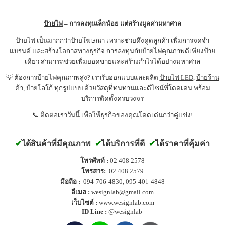
ป้ายไฟ
– การลงทุนเล็กน้อย แต่สร้างมูลค่ามหาศาล
ป้ายไฟ เป็นมากกว่าป้ายโฆษณา เพราะช่วยดึงดูดลูกค้า เพิ่มการจดจำ
แบรนด์ และสร้างโอกาสทางธุรกิจ การลงทุนกับป้ายไฟคุณภาพดีเพียงป้าย
เดียว สามารถช่วยเพิ่มยอดขายและสร้างกำไรได้อย่างมหาศาล
💡 ต้องการป้ายไฟคุณภาพสูง? เรารับออกแบบและผลิต
ป้ายไฟ LED
,
ป้ายร้าน
ค้า
,
ป้ายโลโก้
ทุกรูปแบบ ด้วยวัสดุที่ทนทานและดีไซน์ที่โดดเด่น พร้อม
บริการติดตั้งครบวงจร
📞 ติดต่อเราวันนี้ เพื่อให้ธุรกิจของคุณโดดเด่นกว่าคู่แข่ง!
✔
ได้สินค้าที่มีคุณภาพ
✔
ได้บริการที่ดี
✔
ได้ราคาที่คุ้มค่า
โทรศัพท์ :
02 408 2578
โทรสาร:
02 408 2579
มือถือ :
094-706-4830
,
095-401-4848
อีเมล :
wesignlab@gmail.com
เว็บไซต์ :
www.wesignlab.com
ID Line :
@wesignlab