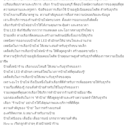
เปรียบเทียบราคาและบริการ: เลือก ร้านป้ายนนทบุรี ที่ตอบโจทย์ความต้องการของคุณที่สุด
ความทนทานและหรูหรา: ข้อดีของการเลือกใช้ ป้ายอลูมิเนียมคอมโพสิต สำหรับธุรกิจ
ป้ายโรงงานที่ได้มาตรฐาน: ความสำคัญของการสื่อสารความปลอดภัยและข้อมูล
เจาะลึกบริการของร้านทำป้ายไฟครบวงจร: ตั้งแต่การออกแบบถึงติดตั้ง
เลือกรับทำป้ายไฟอย่างไรให้ได้งานคุณภาพ คุ้มค่า และตรงเวลา
ป้าย LED ฟังก์ชันที่มากกว่าการแสดงผล และโอกาสทางธุรกิจใหม่ ๆ
ป้ายเหล็ก ทางเลือกที่คงทนและสร้างภาพลักษณ์ที่แข็งแกร่งให้ธุรกิจ
เทคนิคการออกแบบป้ายไฟ LED ตัวอักษรให้น่าสนใจและอ่านง่าย
เทคนิคในการเลือกป้ายไฟ ให้เหมาะสมสำหรับธุรกิจขนาดเล็ก
เคล็ดลับในการเลือกป้ายไฟหน้าร้าน ให้ดึงดูดลูกค้า สร้างยอดขายปัง ๆ
ทำความรู้จักกับป้ายอลูมิเนียมคอมโพสิต ป้ายคุณภาพสูงสำหรับธุรกิจที่ต้องการความเป็นมือ
อาชีพ
ป้ายตั้งหน้าร้าน เลือกแบบไหนดี ให้เหมาะกับธุรกิจของเรา
ป้ายไฟ LED ตัวอักษร เทรนด์ใหม่ในวงการป้ายไฟที่คุณต้องรู้!
เคล็ดลับในการเลือกป้ายให้เหมาะกับธุรกิจของคุณ
เพราะอะไร ป้ายไฟ ถึงเป็นหนึ่งในตัวเลือกที่ดีสำหรับการเพิ่มยอดขายให้กับธุรกิจ
รวมเรื่องที่ต้องรู้ ก่อนสั่งทำป้ายสำหรับใช้ในธุรกิจของเรา
รวมเหตุผลที่คุณควรเลือกใช้บริการทำป้ายจากร้านทำป้ายมืออาชีพ
บอกต่อเคล็ดลับในการ "ทำป้าย" ที่ดึงดูดลูกค้าและสร้างความจดจำให้กับธุรกิจ
เลือก "ร้านป้าย" อย่างไรให้ได้คุณภาพและบริการที่ดีที่สุด
ความสำคัญของ "ป้าย" ในการสร้างแบรนด์
อะคริลิคเกรด A เหมาะสำหรับงานป้าย
ป้ายไฟนีออน เต็มอิ่ม เต็มอารมณ์ บรรยากาศยามค่ำคืน
How to เรียกลูกค้าง่ายๆ ด้วยป้ายหน้าร้าน