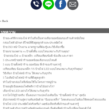
« Back
บทความ
ป้ายอะคริลิกกล่องไฟ ทำไมถึงเป็นทางเลือกยอดนิยมของร้านค้าสมัยใหม่
กล่องไฟตัวอักษร ดีไซน์ที่ดึงดูดลูกค้าและประหยัดไฟ
ป้าย ISO หน้าโรงงาน มาตรฐานที่ต้องรู้และวิธีเลือกซื้อ
ป้ายแขวนเพดาน vs ป้ายตั้งพื้น แบบไหนเหมาะกับร้านคุณ?
ป้ายกล่องไฟ vs ป้ายเหล็ก: เปรียบเทียบข้อดี-ข้อเสีย และราคา
5 ประเภทป้ายหน้าร้านยอดนิยมเลือกแบบไหนดี
5 แบบ ป้ายตั้งหน้าร้าน ยอดนิยม ที่เจ้าของร้านควรรู้
เปรียบเทียบ นีออนเฟล็ก VS ป้ายไฟ LED แบบไหนเหมาะกับธุรกิจคุณ?
วิธีเลือก ป้ายไฟหน้าร้าน ให้เหมาะกับธุรกิจ
5 ไอเดียป้ายไฟหน้าร้านที่ดึงดูดลูกค้า
ทำไมป้ายกล่องไฟจึงนิยมใช้ในโครงการหมู่บ้าน
ป้ายอลูมิเนียมคอมโพสิตดีกว่าป้ายไม้อย่างไร?
เลือกป้าย LED อย่างไรให้เหมาะกับธุรกิจ
จากโลโก้สู่ป้ายจริง: ขั้นตอนการแปลงไอเดียเป็น “ป้ายตั้งหน้าร้าน” สุดปัง
อัปเกรดหน้าร้านสู่ความทันสมัยด้วย “นีออนเฟล็ก” โดดเด่นแบบไม่ต้องใช้หลอดไฟแบบเดิม
ป้ายไฟ LED ประหยัดไฟจริงหรือ? เผยข้อเท็จจริงที่เจ้าของร้านควรรู้
ป้ายร้านค้ากับการสร้างอัตลักษณ์แบรนด์ เริ่มต้นที่หน้าร้านก็เปลี่ยนใจลูกค้าได้