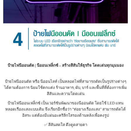
ป้ายไฟนีออนดัด | นีออนเฟล็กซ์ – สร้างสีสันให้ธุรกิจ โดดเด่นทุกมุมมอง
ป้ายไฟนีออนดัด หรือ นีออนไลท์ เป็นหลอดไฟที่สามารถดัดเป็นรูปร่างต่างๆ
ได้ตามต้องการ นิยมใช้ตกแต่ง ร้านอาหาร, ผับ, บาร์ และพื้นที่ที่ต้องการเพิ่ม
สีสันและความโดดเด่น
ป้ายไฟนีออนเฟล็กซ์ เป็นเวอร์ชันพัฒนาของนีออนดัด โดยใช้ LED แทน
หลอดเรืองแสงแบบเดิม จึงเรียกอีกชื่อว่า "ท่อยางเรืองแสง" สามารถดัดได้
อิสระ แต่ต้องมีแผ่นอะคริลิกใสรองด้านหลังเพื่อคงรูป
✅ สีสันสดใส ดึงดูดสายตา