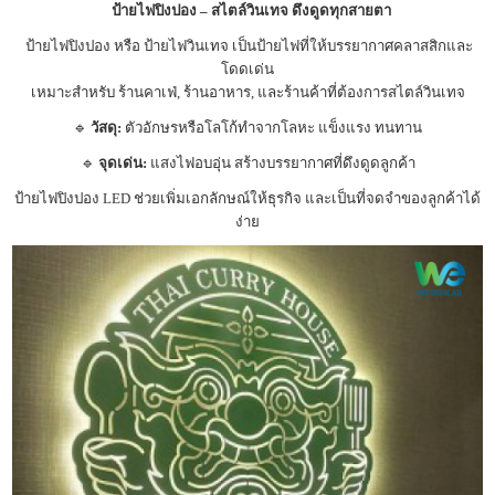
ป้ายไฟปิงปอง – สไตล์วินเทจ ดึงดูดทุกสายตา
ป้ายไฟปิงปอง หรือ ป้ายไฟวินเทจ เป็นป้ายไฟที่ให้บรรยากาศคลาสสิกและ
โดดเด่น
เหมาะสำหรับ ร้านคาเฟ่, ร้านอาหาร, และร้านค้าที่ต้องการสไตล์วินเทจ
🔹
วัสดุ:
ตัวอักษรหรือโลโก้ทำจากโลหะ แข็งแรง ทนทาน
🔹
จุดเด่น:
แสงไฟอบอุ่น สร้างบรรยากาศที่ดึงดูดลูกค้า
ป้ายไฟปิงปอง LED ช่วยเพิ่มเอกลักษณ์ให้ธุรกิจ และเป็นที่จดจำของลูกค้าได้
ง่าย