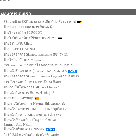
« Back
ผลงานของเรา
รีโนเวทป้าย SKF หน้าอาคารเตียวโม่วเส็ง เยาวราช
ป้ายระบบ ISO บนอาคาร ชินวงศ์ฟู้ด
ป้ายไฟอะคริลิก PEUGEOT
ป้ายโลโก้เคาน์เตอร์ร้านกาแฟเข้าท่า
ป้ายร้าน BNC Clinic
ป้าย HOPE CHANNEL
ป้ายยอดอาคาร Siamese Exclusive สุขุมวิท 31
ป้ายไฟโลโก้ HON Meruto
งาน Renovate ป้ายหน้าโครงการมัณฑนา บางนา
ป้ายหน้าร้านอาหารญี่ปุ่น OZAKA IZAKAYA
ป้ายยอดอาคาร Siamese Blossom Beyond รามอินทรา
งาน Renovate ป้ายทาวเวอร์ Ebina House
ป้ายภายในโครงการ Hallmark Charan 13
ป้ายหน้าโครงการ Hallmark จรัญ 13
ป้ายร้านกาแฟชายทุ่ง
ป้ายภายในโครงการ Notting Hill แหลมฉบัง
ป้ายหน้าโครงการ CIRCLE REIN สุขุมวิท 12
ป้ายหน้าโรงงาน Ajinomoto พระประแดง
ป้ายหน้าร้านสเต็กลงใหญ่ สายไหม 40
Partition Asia Nissin
ป้ายหน้าบริษัท ASIA NISSIN
โลโก้ R19 แบดมินตัน ซ่อนไฟด้านหลัง