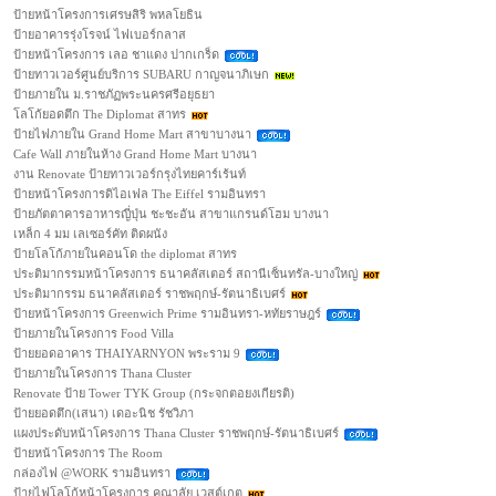
ป้ายหน้าโครงการเศรษสิริ พหลโยธิน
ป้ายอาคารรุ่งโรจน์ ไฟเบอร์กลาส
ป้ายหน้าโครงการ เลอ ชาแดง ปากเกร็ด
ป้ายทาวเวอร์ศูนย์บริการ SUBARU กาญจนาภิเษก
ป้ายภายใน ม.ราชภัฏพระนครศรีอยุธยา
โลโก้ยอดตึก The Diplomat สาทร
ป้ายไฟภายใน Grand Home Mart สาขาบางนา
Cafe Wall ภายในห้าง Grand Home Mart บางนา
งาน Renovate ป้ายทาวเวอร์กรุงไทยคาร์เร้นท์
ป้ายหน้าโครงการดิไอเฟล The Eiffel รามอินทรา
ป้ายภัตตาคารอาหารญี่ปุ่น ชะชะอัน สาขาแกรนด์โฮม บางนา
เหล็ก 4 มม เลเซอร์คัท ติดผนัง
ป้ายโลโก้ภายในคอนโด the diplomat สาทร
ประติมากรรมหน้าโครงการ ธนาคลัสเตอร์ สถานีเซ็นทรัล-บางใหญ่
ประติมากรรม ธนาคลัสเตอร์ ราชพฤกษ์-รัตนาธิเบศร์
ป้ายหน้าโครงการ Greenwich Prime รามอินทรา-หทัยราษฎร์
ป้ายภายในโครงการ Food Villa
ป้ายยอดอาคาร THAIYARNYON พระราม 9
ป้ายภายในโครงการ Thana Cluster
Renovate ป้าย Tower TYK Group (กระจกตอยงเกียรติ)
ป้ายยอดตึก(เสนา) เดอะนิช รัชวิภา
แผงประดับหน้าโครงการ Thana Cluster ราชพฤกษ์-รัตนาธิเบศร์
ป้ายหน้าโครงการ The Room
กล่องไฟ @WORK รามอินทรา
ป้ายไฟโลโก้หน้าโครงการ คุณาลัย เวสต์เกต