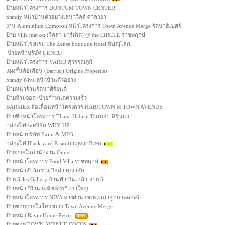
ป้ายหน้าโครงการ DONTUM TOWN CENTER
Standy หน้าบ้านตัวอย่างเสนาวิลล์ ศาลายา
งาน Aluminium Composit หน้าโครงการ Town Avenue Merge รัตนาธิเบศร์
ป้าย Villa market (วิลล่า มาร์เก็ต) @ the CIRCLE ราชพฤกษ์
ป้ายหน้าโรงแรม The Zense boutique Hotel พิษณุโลก
ป้ายหน้าบริษัท GENCO
ป้ายหน้าโครงการ VARIO สุวรรณภูมิ
แผงกั้นล้อเลื่อน (Barrier) Origins Properties
Standy Niva หน้าบ้านตัวอย่าง
ป้ายหน้าร้านรัตนาศิริยนต์
ป้ายห้ามจอด+ป้ายกำหนดความเร็ว
BARRIER ล้อเลื่อนหน้าโครงการ HABITOWN & TOWN AVENUE
ป้ายชื่อหน้าโครงการ Thana Habitat ปิ่นเกล้า-สิรินธร
กล่องไฟอะคริลิก WHY UP
ป้ายหน้าบริษัท Exim & MFG
กล่องไฟ Black yard Pasio กาญจนาภิเษก
ป้ายภายในสำนักงาน Onner
ป้ายหน้าโครงการ Food Villa ราชพฤกษ์
ป้ายหน้าสำนักงาน วิลล่า คุณาลัย
ป้าย Sales Gallery บ้านฟ้า ปิ่นเกล้า-สาย 5
ป้ายหน้า "บ้านระฆังเพชร" เขาใหญ่
ป้ายหน้าโครงการ NIVA ทางด่วนวงแหวนลำลูกกาคลอง6
ป้ายซอยภายในโครงการ Town Avenue Merge
ป้ายหน้า Ravin Home Resort
ป้ายซอย TOWN AVENUE COCOS